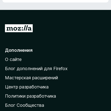
ц
о
е
к
н
а
о
н
к
е
п
П
т
о
е
к
р
а
н
е
Дополнения
е
й
т
О сайте
т
и
Блог дополнений для Firefox
н
Мастерская расширений
а
Центр разработчика
д
о
Политики разработчика
м
Блог Сообщества
а