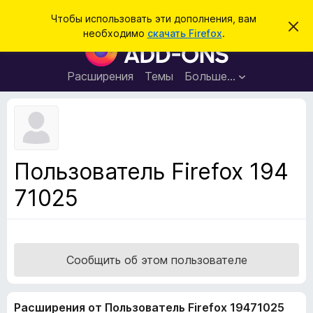
П
Войти
Чтобы использовать эти дополнения, вам
С
о
необходимо
скачать Firefox
.
к
Д
и
р
о
ы
с
т
п
Расширения
Темы
Больше…
к
ь
о
э
т
л
о
н
у
в
е
е
н
д
Пользователь Firefox 194
о
и
м
71025
я
л
е
д
н
л
и
е
я
б
Сообщить об этом пользователе
р
а
Расширения от Пользователь Firefox 19471025
у