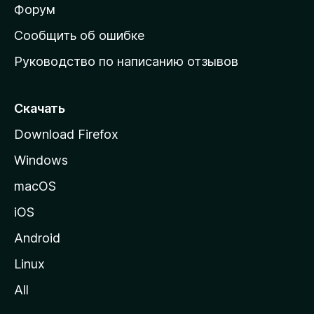
ш
Форум
н
Сообщить об ошибке
ю
Руководство по написанию отзывов
ю
с
т
Скачать
р
Download Firefox
а
Windows
н
и
macOS
ц
iOS
у
M
Android
o
Linux
z
All
i
l