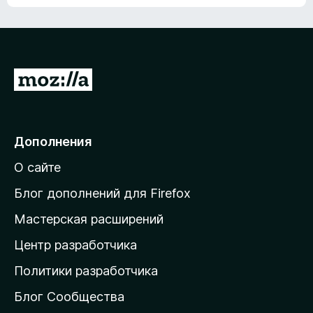
ц
о
е
к
н
а
о
н
к
е
п
П
т
о
е
к
р
а
н
е
Дополнения
е
й
т
О сайте
т
и
Блог дополнений для Firefox
н
Мастерская расширений
а
Центр разработчика
д
о
Политики разработчика
м
Блог Сообщества
а