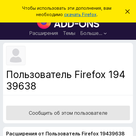
П
Войти
Чтобы использовать эти дополнения, вам
С
о
необходимо
скачать Firefox
.
к
Д
и
р
о
ы
с
т
п
Расширения
Темы
Больше…
к
ь
о
э
т
л
о
н
у
в
е
е
н
д
Пользователь Firefox 194
о
и
м
39638
я
л
е
д
н
л
и
е
я
б
Сообщить об этом пользователе
р
а
Расширения от Пользователь Firefox 19439638
у