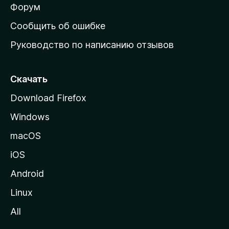
ш
Форум
н
Сообщить об ошибке
ю
Руководство по написанию отзывов
ю
с
т
Скачать
р
Download Firefox
а
Windows
н
и
macOS
ц
iOS
у
M
Android
o
Linux
z
All
i
l