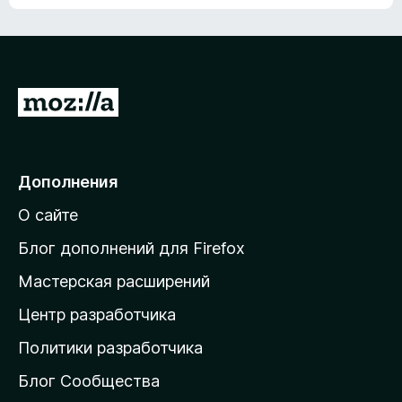
ц
о
е
к
н
а
о
н
к
е
п
П
т
о
е
к
р
а
н
е
Дополнения
е
й
т
О сайте
т
и
Блог дополнений для Firefox
н
Мастерская расширений
а
Центр разработчика
д
о
Политики разработчика
м
Блог Сообщества
а