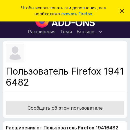
П
Войти
Чтобы использовать эти дополнения, вам
С
о
необходимо
скачать Firefox
.
к
Д
и
р
о
ы
с
т
п
Расширения
Темы
Больше…
к
ь
о
э
т
л
о
н
у
в
е
е
н
д
Пользователь Firefox 1941
о
и
м
6482
я
л
е
д
н
л
и
е
я
б
Сообщить об этом пользователе
р
а
Расширения от Пользователь Firefox 19416482
у