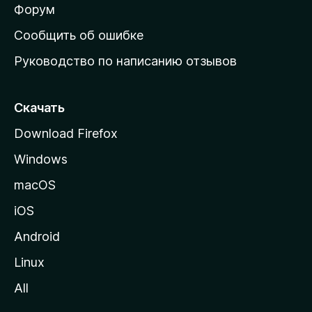
ш
Форум
н
Сообщить об ошибке
ю
Руководство по написанию отзывов
ю
с
т
Скачать
р
Download Firefox
а
Windows
н
и
macOS
ц
iOS
у
M
Android
o
Linux
z
All
i
l