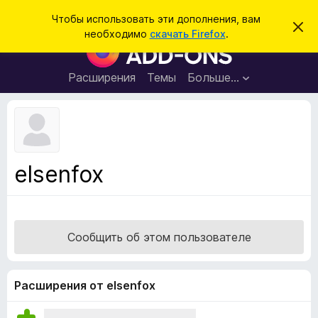
П
Войти
Чтобы использовать эти дополнения, вам
С
о
необходимо
скачать Firefox
.
к
Д
и
р
о
ы
с
т
п
Расширения
Темы
Больше…
к
ь
о
э
т
л
о
н
у
в
е
е
н
д
elsenfox
о
и
м
я
л
е
д
н
л
и
Сообщить об этом пользователе
е
я
б
р
Расширения от elsenfox
а
у