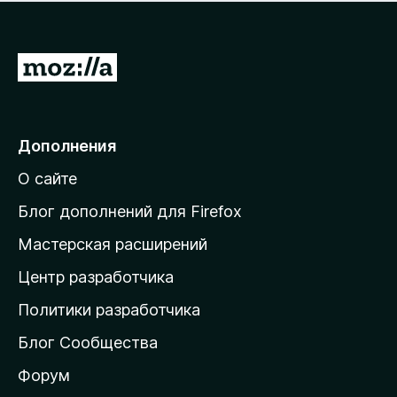
н
а
о
н
к
е
п
П
т
о
е
к
р
а
н
е
Дополнения
е
й
т
О сайте
т
и
Блог дополнений для Firefox
н
Мастерская расширений
а
Центр разработчика
д
о
Политики разработчика
м
Блог Сообщества
а
ш
Форум