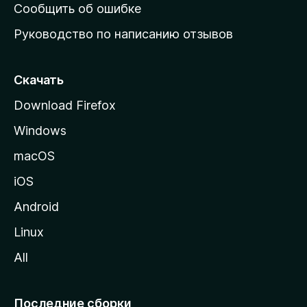
н
Сообщить об ошибке
ю
Руководство по написанию отзывов
ю
с
т
Скачать
р
Download Firefox
а
Windows
н
и
macOS
ц
iOS
у
M
Android
o
Linux
z
All
i
l
l
Последние сборки