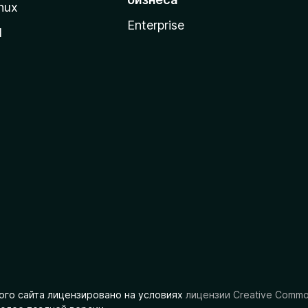
nux
Enterprise
l
ого сайта лицензировано на условиях
лицензии Creative Comm