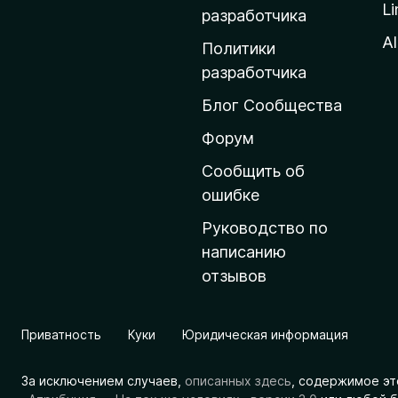
Li
о
разработчика
м
Al
Политики
а
разработчика
ш
Блог Сообщества
н
ю
Форум
ю
Сообщить об
с
ошибке
т
Руководство по
р
написанию
а
отзывов
н
и
ц
Приватность
Куки
Юридическая информация
у
M
За исключением случаев,
описанных здесь
, содержимое эт