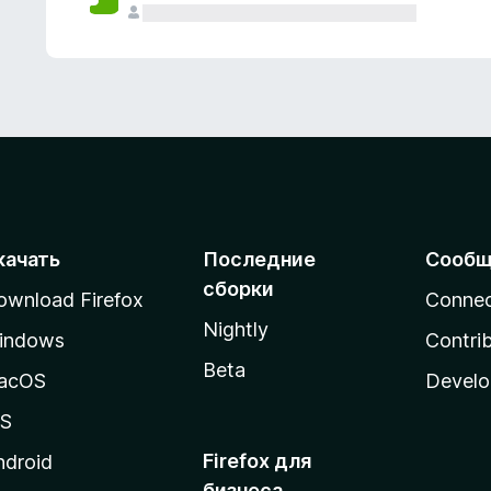
качать
Последние
Сообщ
сборки
ownload Firefox
Conne
Nightly
indows
Contri
Beta
acOS
Develo
OS
Firefox для
ndroid
бизнеса