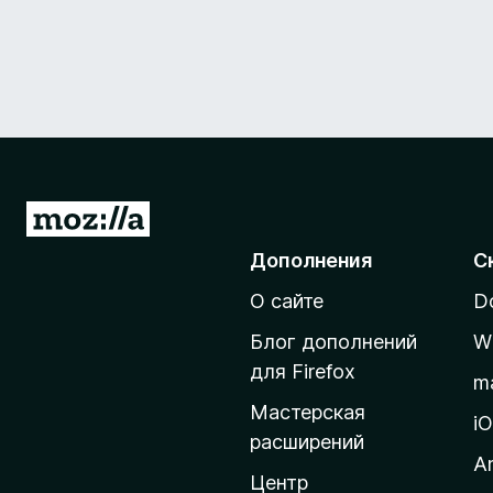
П
е
Дополнения
С
р
О сайте
D
е
й
Блог дополнений
W
т
для Firefox
m
и
Мастерская
н
i
расширений
а
A
д
Центр