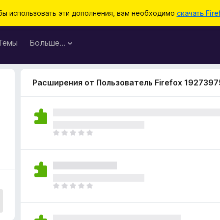
бы использовать эти дополнения, вам необходимо
скачать Fire
Темы
Больше…
Расширения от Пользователь Firefox 1927397
О
ц
е
н
о
к
О
п
ц
о
е
к
н