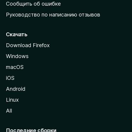
н
Сообщить об ошибке
ю
Руководство по написанию отзывов
ю
с
т
Скачать
р
Download Firefox
а
Windows
н
и
macOS
ц
iOS
у
M
Android
o
Linux
z
All
i
l
l
Последние сборки