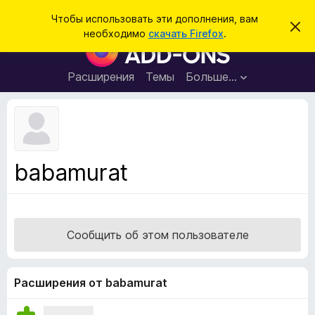
П
Войти
Чтобы использовать эти дополнения, вам
С
о
необходимо
скачать Firefox
.
к
Д
и
р
о
ы
с
т
п
Расширения
Темы
Больше…
к
ь
о
э
т
л
о
н
у
в
е
е
н
д
babamurat
о
и
м
я
л
е
д
н
л
и
Сообщить об этом пользователе
е
я
б
р
Расширения от babamurat
а
у