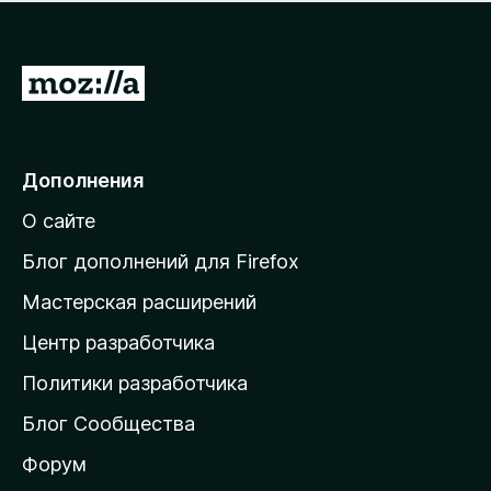
н
а
о
н
к
е
п
П
т
о
е
к
р
а
н
е
Дополнения
е
й
т
О сайте
т
и
Блог дополнений для Firefox
н
Мастерская расширений
а
Центр разработчика
д
о
Политики разработчика
м
Блог Сообщества
а
ш
Форум