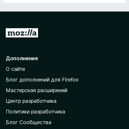
ц
о
е
к
н
а
о
н
к
е
п
П
т
о
е
к
р
а
н
е
Дополнения
е
й
т
О сайте
т
и
Блог дополнений для Firefox
н
Мастерская расширений
а
Центр разработчика
д
о
Политики разработчика
м
Блог Сообщества
а