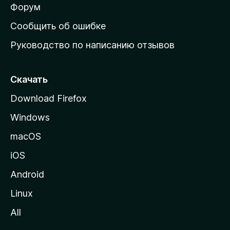
ш
Форум
н
Сообщить об ошибке
ю
Руководство по написанию отзывов
ю
с
т
Скачать
р
Download Firefox
а
Windows
н
и
macOS
ц
iOS
у
M
Android
o
Linux
z
All
i
l