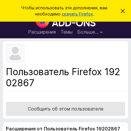
П
Войти
Чтобы использовать эти дополнения, вам
С
о
необходимо
скачать Firefox
.
к
Д
и
р
о
ы
с
т
п
Расширения
Темы
Больше…
к
ь
о
э
т
л
о
н
у
в
е
е
н
д
Пользователь Firefox 192
о
и
м
02867
я
л
е
д
н
л
и
е
я
б
Сообщить об этом пользователе
р
а
Расширения от Пользователь Firefox 19202867
у