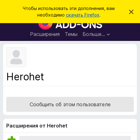
П
Войти
Чтобы использовать эти дополнения, вам
С
о
необходимо
скачать Firefox
.
к
Д
и
р
о
ы
с
т
п
Расширения
Темы
Больше…
к
ь
о
э
т
л
о
н
у
в
е
е
н
д
Herohet
о
и
м
я
л
е
д
н
л
и
Сообщить об этом пользователе
е
я
б
р
Расширения от Herohet
а
у