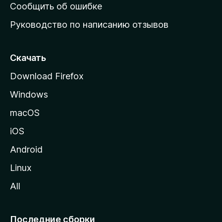
н
Сообщить об ошибке
ю
Руководство по написанию отзывов
ю
с
т
Скачать
р
Download Firefox
а
Windows
н
и
macOS
ц
iOS
у
M
Android
o
Linux
z
All
i
l
l
Последние сборки