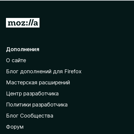
н
а
о
н
к
е
п
П
т
о
е
к
р
а
н
е
Дополнения
е
й
т
О сайте
т
и
Блог дополнений для Firefox
н
Мастерская расширений
а
Центр разработчика
д
о
Политики разработчика
м
Блог Сообщества
а
ш
Форум