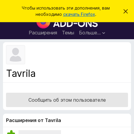
П
Войти
Чтобы использовать эти дополнения, вам
С
о
необходимо
скачать Firefox
.
к
Д
и
р
о
ы
с
т
п
Расширения
Темы
Больше…
к
ь
о
э
т
л
о
н
у
в
е
е
н
д
Tavrila
о
и
м
я
л
е
д
н
л
и
Сообщить об этом пользователе
е
я
б
р
Расширения от Tavrila
а
у