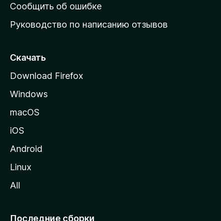
н
Сообщить об ошибке
ю
Руководство по написанию отзывов
ю
с
т
Скачать
р
Download Firefox
а
Windows
н
и
macOS
ц
iOS
у
M
Android
o
Linux
z
All
i
l
l
Последние сборки