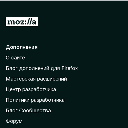
н
а
о
н
к
е
п
П
т
о
е
к
р
а
н
е
Дополнения
е
й
т
О сайте
т
и
Блог дополнений для Firefox
н
Мастерская расширений
а
Центр разработчика
д
о
Политики разработчика
м
Блог Сообщества
а
ш
Форум