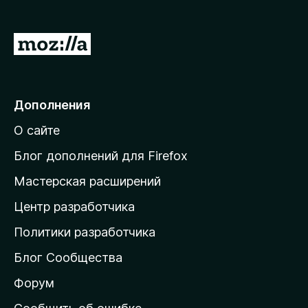
з
е
П
р
е
а
р
F
i
е
Дополнения
r
й
e
О сайте
т
f
и
Блог дополнений для Firefox
o
н
x
Мастерская расширений
а
Центр разработчика
д
о
Политики разработчика
м
Блог Сообщества
а
ш
Форум
н