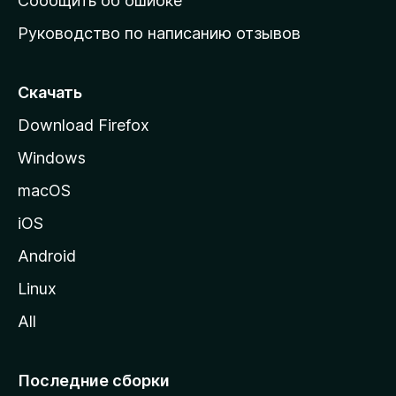
Сообщить об ошибке
ю
Руководство по написанию отзывов
ю
с
т
Скачать
р
Download Firefox
а
Windows
н
и
macOS
ц
iOS
у
M
Android
o
Linux
z
All
i
l
l
Последние сборки