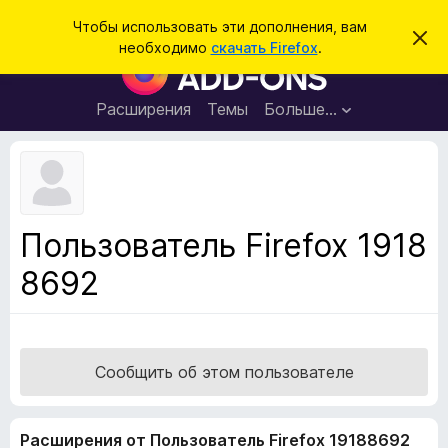
П
Войти
Чтобы использовать эти дополнения, вам
С
о
необходимо
скачать Firefox
.
к
Д
и
р
о
ы
с
т
п
Расширения
Темы
Больше…
к
ь
о
э
т
л
о
н
у
в
е
е
н
д
Пользователь Firefox 1918
о
и
м
8692
я
л
е
д
н
л
и
е
я
б
Сообщить об этом пользователе
р
а
Расширения от Пользователь Firefox 19188692
у