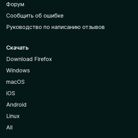
ш
Форум
н
Сообщить об ошибке
ю
Руководство по написанию отзывов
ю
с
т
Скачать
р
Download Firefox
а
Windows
н
и
macOS
ц
iOS
у
M
Android
o
Linux
z
All
i
l