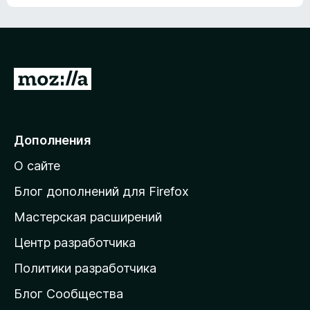
ц
о
е
к
н
а
о
н
к
е
п
П
т
о
е
к
р
а
н
е
Дополнения
е
й
т
О сайте
т
и
Блог дополнений для Firefox
н
Мастерская расширений
а
Центр разработчика
д
о
Политики разработчика
м
Блог Сообщества
а