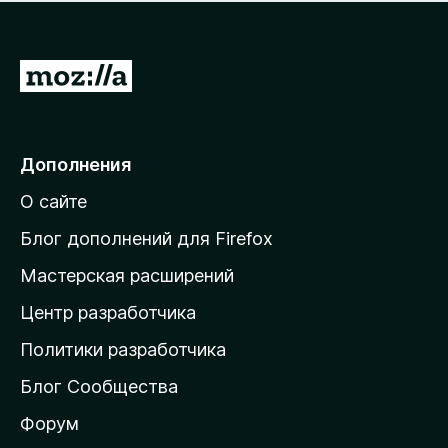
н
а
о
н
к
е
п
П
т
о
е
к
р
а
н
е
Дополнения
е
й
т
О сайте
т
и
Блог дополнений для Firefox
н
Мастерская расширений
а
Центр разработчика
д
о
Политики разработчика
м
Блог Сообщества
а
ш
Форум