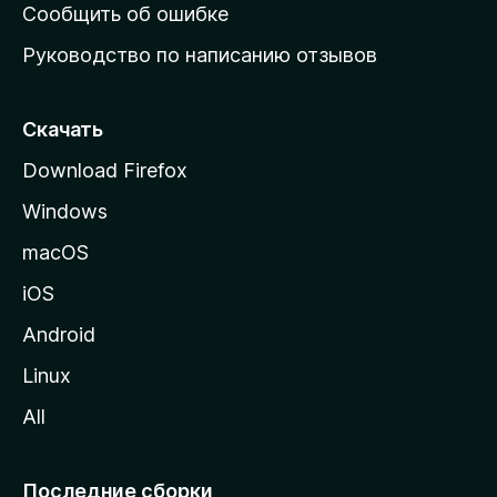
н
Сообщить об ошибке
ю
Руководство по написанию отзывов
ю
с
т
Скачать
р
Download Firefox
а
Windows
н
и
macOS
ц
iOS
у
M
Android
o
Linux
z
All
i
l
l
Последние сборки