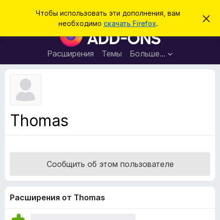
П
Войти
Чтобы использовать эти дополнения, вам
С
о
необходимо
скачать Firefox
.
к
Д
и
р
о
ы
с
т
п
Расширения
Темы
Больше…
к
ь
о
э
т
л
о
н
у
в
е
е
н
д
Thomas
о
и
м
я
л
е
д
н
л
и
Сообщить об этом пользователе
е
я
б
р
Расширения от Thomas
а
у