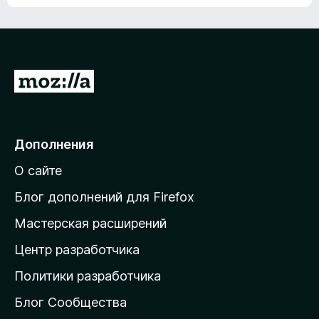
ц
о
е
к
н
а
о
н
к
е
п
П
т
о
е
к
р
а
н
е
Дополнения
е
й
т
О сайте
т
и
Блог дополнений для Firefox
н
Мастерская расширений
а
Центр разработчика
д
о
Политики разработчика
м
Блог Сообщества
а