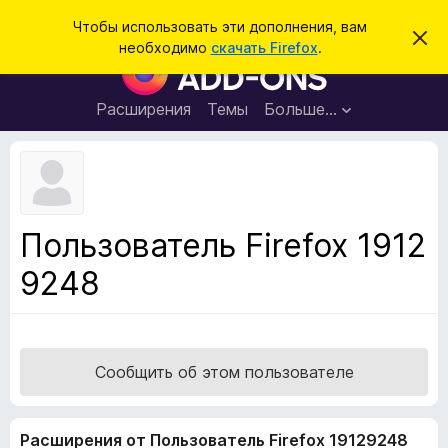
П
Войти
Чтобы использовать эти дополнения, вам
С
о
необходимо
скачать Firefox
.
к
Д
и
р
о
ы
с
т
п
Расширения
Темы
Больше…
к
ь
о
э
т
л
о
н
у
в
е
е
н
д
Пользователь Firefox 1912
о
и
м
9248
я
л
е
д
н
л
и
е
я
б
Сообщить об этом пользователе
р
а
Расширения от Пользователь Firefox 19129248
у