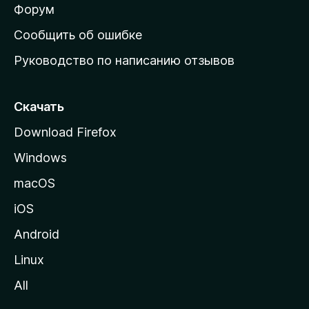
ш
Форум
н
Сообщить об ошибке
ю
Руководство по написанию отзывов
ю
с
т
Скачать
р
Download Firefox
а
Windows
н
и
macOS
ц
iOS
у
M
Android
o
Linux
z
All
i
l