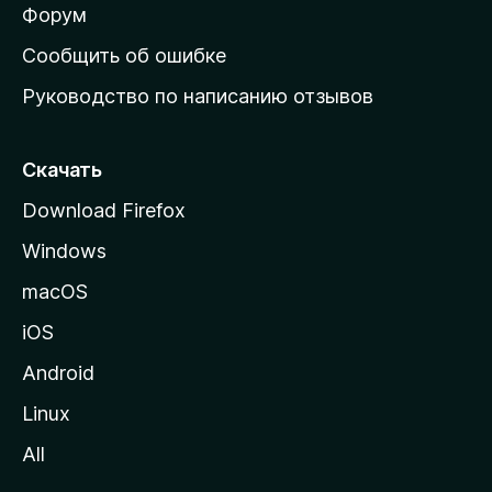
ш
Форум
н
Сообщить об ошибке
ю
Руководство по написанию отзывов
ю
с
т
Скачать
р
Download Firefox
а
Windows
н
и
macOS
ц
iOS
у
M
Android
o
Linux
z
All
i
l