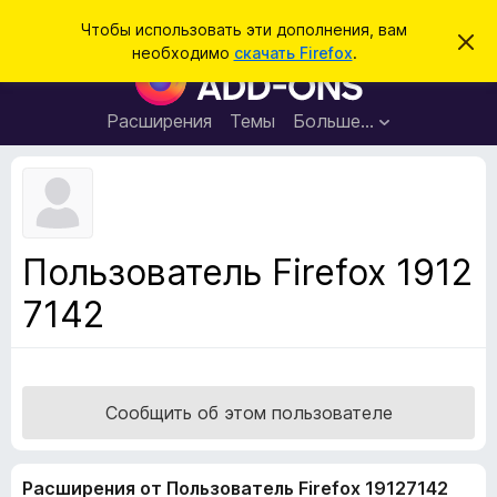
П
Войти
Чтобы использовать эти дополнения, вам
С
о
необходимо
скачать Firefox
.
к
Д
и
р
о
ы
с
т
п
Расширения
Темы
Больше…
к
ь
о
э
т
л
о
н
у
в
е
е
н
д
Пользователь Firefox 1912
о
и
м
7142
я
л
е
д
н
л
и
е
я
б
Сообщить об этом пользователе
р
а
Расширения от Пользователь Firefox 19127142
у