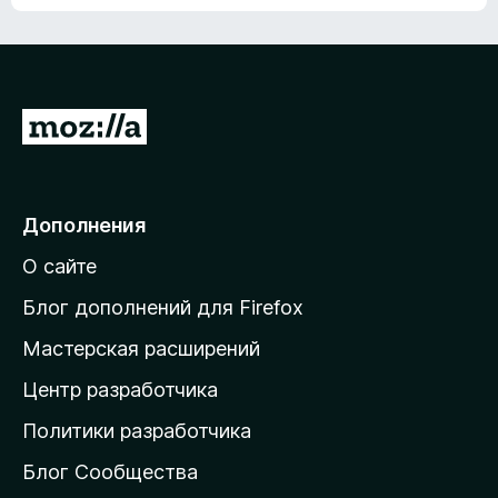
ц
о
е
к
н
а
о
н
к
е
п
П
т
о
е
к
р
а
н
е
Дополнения
е
й
т
О сайте
т
и
Блог дополнений для Firefox
н
Мастерская расширений
а
Центр разработчика
д
о
Политики разработчика
м
Блог Сообщества
а