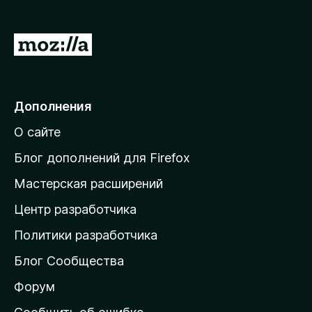
з
е
П
р
е
а
р
F
i
е
Дополнения
r
й
e
О сайте
т
f
и
Блог дополнений для Firefox
o
н
x
Мастерская расширений
а
Центр разработчика
д
о
Политики разработчика
м
Блог Сообщества
а
ш
Форум
н