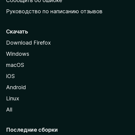
Сообщить об ошибке
ю
Руководство по написанию отзывов
ю
с
т
Скачать
р
Download Firefox
а
Windows
н
и
macOS
ц
iOS
у
M
Android
o
Linux
z
All
i
l
l
Последние сборки