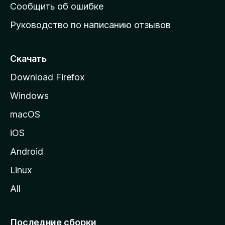
н
Сообщить об ошибке
ю
Руководство по написанию отзывов
ю
с
т
Скачать
р
Download Firefox
а
Windows
н
и
macOS
ц
iOS
у
M
Android
o
Linux
z
All
i
l
l
Последние сборки