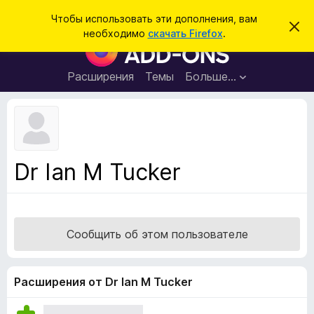
П
Войти
Чтобы использовать эти дополнения, вам
С
о
необходимо
скачать Firefox
.
к
Д
и
р
о
ы
с
т
п
Расширения
Темы
Больше…
к
ь
о
э
т
л
о
н
у
в
е
е
н
д
Dr Ian M Tucker
о
и
м
я
л
е
д
н
л
и
Сообщить об этом пользователе
е
я
б
р
Расширения от Dr Ian M Tucker
а
у