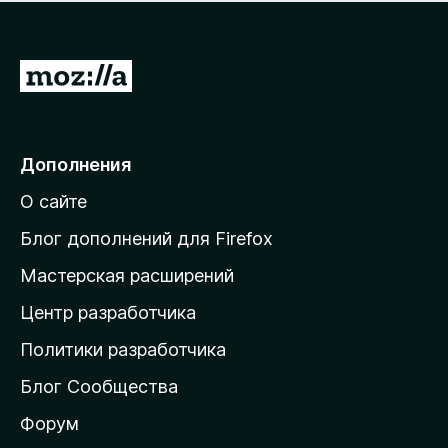
н
а
о
н
к
е
п
П
т
о
е
к
р
а
н
е
Дополнения
е
й
т
О сайте
т
и
Блог дополнений для Firefox
н
Мастерская расширений
а
Центр разработчика
д
о
Политики разработчика
м
Блог Сообщества
а
ш
Форум