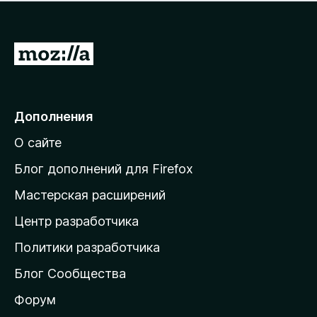
н
а
о
н
к
е
п
П
т
о
е
к
р
а
н
е
Дополнения
е
й
т
О сайте
т
и
Блог дополнений для Firefox
н
Мастерская расширений
а
Центр разработчика
д
о
Политики разработчика
м
Блог Сообщества
а
ш
Форум