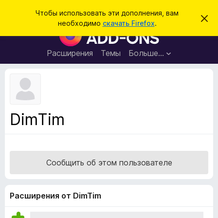
П
Войти
Чтобы использовать эти дополнения, вам
С
о
необходимо
скачать Firefox
.
к
Д
и
р
о
ы
с
т
п
Расширения
Темы
Больше…
к
ь
о
э
т
л
о
н
у
в
е
е
н
д
DimTim
о
и
м
я
л
е
д
н
л
и
Сообщить об этом пользователе
е
я
б
р
Расширения от DimTim
а
у