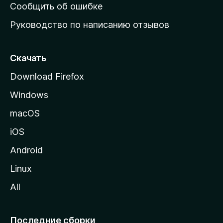
н
Сообщить об ошибке
ю
Руководство по написанию отзывов
ю
с
т
Скачать
р
Download Firefox
а
Windows
н
и
macOS
ц
iOS
у
M
Android
o
Linux
z
All
i
l
l
Последние сборки