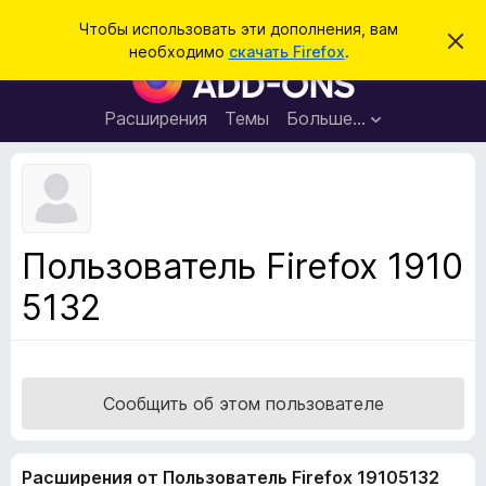
П
Войти
Чтобы использовать эти дополнения, вам
С
о
необходимо
скачать Firefox
.
к
Д
и
р
о
ы
с
т
п
Расширения
Темы
Больше…
к
ь
о
э
т
л
о
н
у
в
е
е
н
д
Пользователь Firefox 1910
о
и
м
5132
я
л
е
д
н
л
и
е
я
б
Сообщить об этом пользователе
р
а
Расширения от Пользователь Firefox 19105132
у