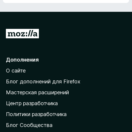
ц
о
е
к
н
а
о
н
к
е
п
П
т
о
е
к
р
а
н
е
Дополнения
е
й
т
О сайте
т
и
Блог дополнений для Firefox
н
Мастерская расширений
а
Центр разработчика
д
о
Политики разработчика
м
Блог Сообщества
а