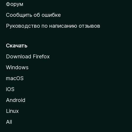
ш
Форум
н
Сообщить об ошибке
ю
Руководство по написанию отзывов
ю
с
т
Скачать
р
Download Firefox
а
Windows
н
и
macOS
ц
iOS
у
M
Android
o
Linux
z
All
i
l