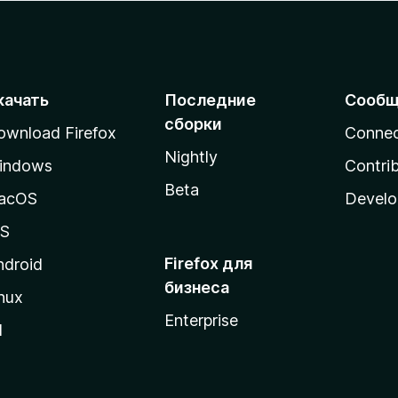
качать
Последние
Сообщ
сборки
ownload Firefox
Conne
Nightly
indows
Contri
Beta
acOS
Develo
OS
Firefox для
ndroid
бизнеса
nux
Enterprise
l