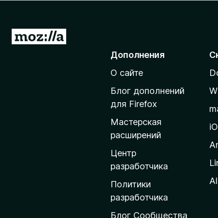
з
е
р
П
а
е
Дополнения
С
F
р
i
О сайте
D
е
r
й
e
Блог дополнений
W
т
f
для Firefox
m
o
и
Мастерская
x
н
i
расширений
а
A
д
Центр
Li
о
разработчика
м
Al
Политики
а
разработчика
ш
Блог Сообщества