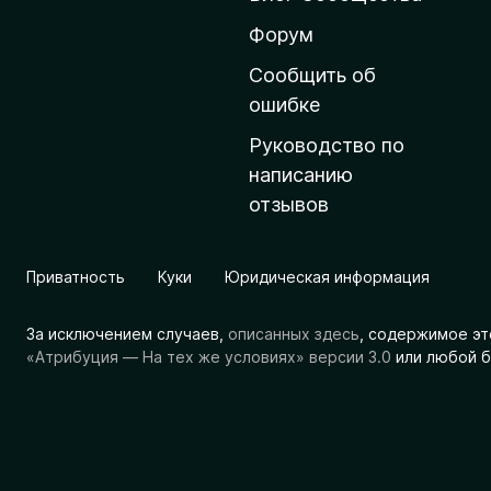
н
ю
Форум
ю
Сообщить об
с
ошибке
т
Руководство по
р
написанию
а
отзывов
н
и
ц
Приватность
Куки
Юридическая информация
у
M
За исключением случаев,
описанных здесь
, содержимое эт
o
«Атрибуция — На тех же условиях» версии 3.0
или любой б
z
i
l
l