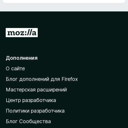
ц
о
е
к
н
а
о
н
к
е
п
П
т
о
е
к
р
а
н
е
Дополнения
е
й
т
О сайте
т
и
Блог дополнений для Firefox
н
Мастерская расширений
а
Центр разработчика
д
о
Политики разработчика
м
Блог Сообщества
а