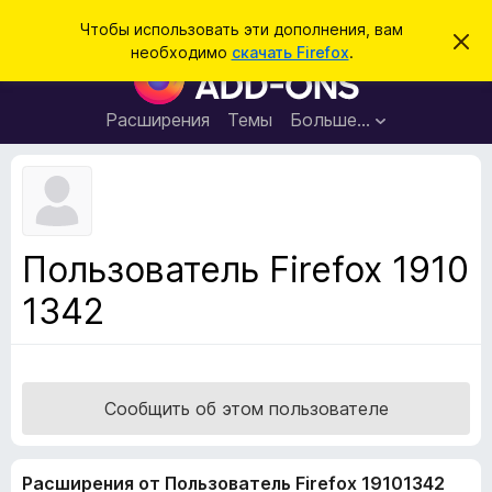
П
Войти
Чтобы использовать эти дополнения, вам
С
о
необходимо
скачать Firefox
.
к
Д
и
р
о
ы
с
т
п
Расширения
Темы
Больше…
к
ь
о
э
т
л
о
н
у
в
е
е
н
д
Пользователь Firefox 1910
о
и
м
1342
я
л
е
д
н
л
и
е
я
б
Сообщить об этом пользователе
р
а
Расширения от Пользователь Firefox 19101342
у