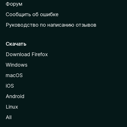
ш
Форум
н
Сообщить об ошибке
ю
Руководство по написанию отзывов
ю
с
т
Скачать
р
Download Firefox
а
Windows
н
и
macOS
ц
iOS
у
M
Android
o
Linux
z
All
i
l