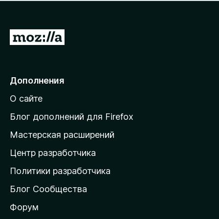
н
а
о
н
к
е
п
П
т
о
е
к
р
а
н
е
Дополнения
е
й
т
О сайте
т
и
Блог дополнений для Firefox
н
Мастерская расширений
а
Центр разработчика
д
о
Политики разработчика
м
Блог Сообщества
а
ш
Форум