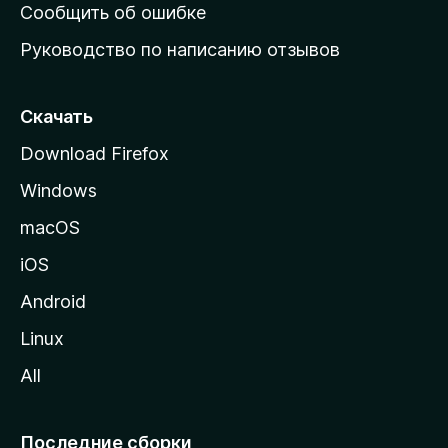
н
Сообщить об ошибке
ю
Руководство по написанию отзывов
ю
с
т
Скачать
р
Download Firefox
а
Windows
н
и
macOS
ц
iOS
у
M
Android
o
Linux
z
All
i
l
l
Последние сборки