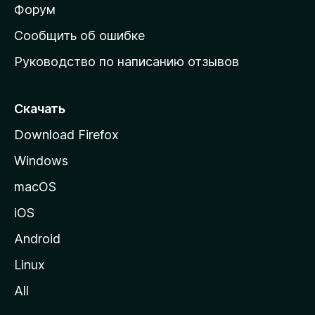
ш
Форум
н
Сообщить об ошибке
ю
Руководство по написанию отзывов
ю
с
т
Скачать
р
Download Firefox
а
Windows
н
и
macOS
ц
iOS
у
M
Android
o
Linux
z
All
i
l