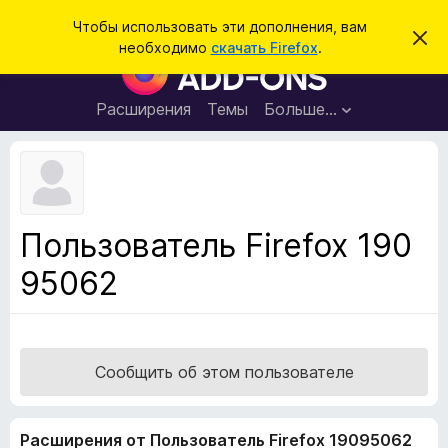
П
Войти
Чтобы использовать эти дополнения, вам
С
о
необходимо
скачать Firefox
.
к
Д
и
р
о
ы
с
т
п
Расширения
Темы
Больше…
к
ь
о
э
т
л
о
н
у
в
е
е
н
д
Пользователь Firefox 190
о
и
м
95062
я
л
е
д
н
л
и
е
я
б
Сообщить об этом пользователе
р
а
Расширения от Пользователь Firefox 19095062
у