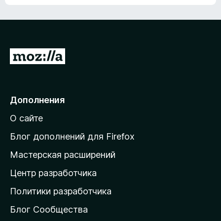
ц
о
е
к
н
а
о
н
к
е
п
П
т
о
е
к
р
а
н
е
Дополнения
е
й
т
О сайте
т
и
Блог дополнений для Firefox
н
Мастерская расширений
а
Центр разработчика
д
о
Политики разработчика
м
Блог Сообщества
а