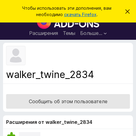
П
Войти
Чтобы использовать эти дополнения, вам
С
о
необходимо
скачать Firefox
.
к
Д
и
р
о
ы
с
т
п
Расширения
Темы
Больше…
к
ь
о
э
т
л
о
н
у
в
е
е
н
д
walker_twine_2834
о
и
м
я
л
е
д
н
л
и
Сообщить об этом пользователе
е
я
б
р
Расширения от walker_twine_2834
а
у