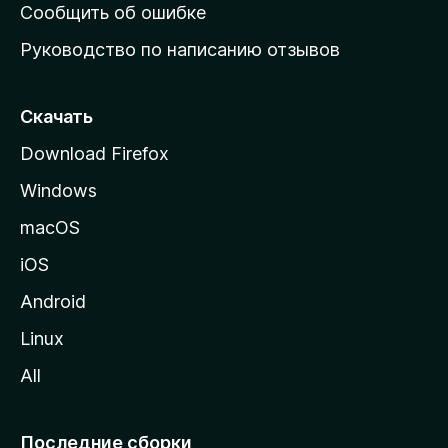
н
Сообщить об ошибке
ю
Руководство по написанию отзывов
ю
с
т
Скачать
р
Download Firefox
а
Windows
н
и
macOS
ц
iOS
у
M
Android
o
Linux
z
All
i
l
l
Последние сборки