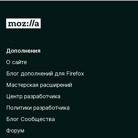
н
а
о
н
к
е
п
П
т
о
е
к
р
а
н
е
Дополнения
е
й
т
О сайте
т
и
Блог дополнений для Firefox
н
Мастерская расширений
а
Центр разработчика
д
о
Политики разработчика
м
Блог Сообщества
а
ш
Форум