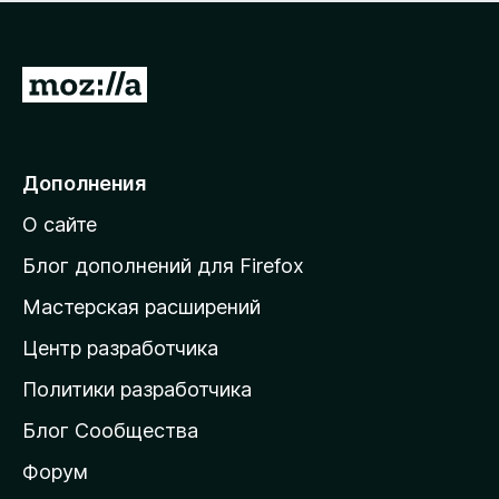
н
а
о
н
к
е
п
П
т
о
е
к
р
а
н
е
Дополнения
е
й
т
О сайте
т
и
Блог дополнений для Firefox
н
Мастерская расширений
а
Центр разработчика
д
о
Политики разработчика
м
Блог Сообщества
а
ш
Форум