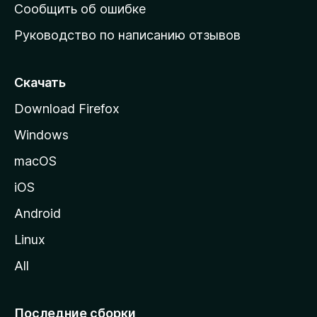
н
Сообщить об ошибке
ю
Руководство по написанию отзывов
ю
с
т
Скачать
р
Download Firefox
а
Windows
н
и
macOS
ц
iOS
у
M
Android
o
Linux
z
All
i
l
l
Последние сборки