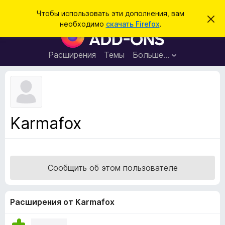
П
Войти
Чтобы использовать эти дополнения, вам
С
о
необходимо
скачать Firefox
.
к
Д
и
р
о
ы
с
т
п
Расширения
Темы
Больше…
к
ь
о
э
т
л
о
н
у
в
е
е
н
д
Karmafox
о
и
м
я
л
е
д
н
л
и
Сообщить об этом пользователе
е
я
б
р
Расширения от Karmafox
а
у