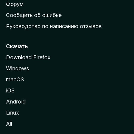
ш
Форум
н
Сообщить об ошибке
ю
Руководство по написанию отзывов
ю
с
т
Скачать
р
Download Firefox
а
Windows
н
и
macOS
ц
iOS
у
M
Android
o
Linux
z
All
i
l