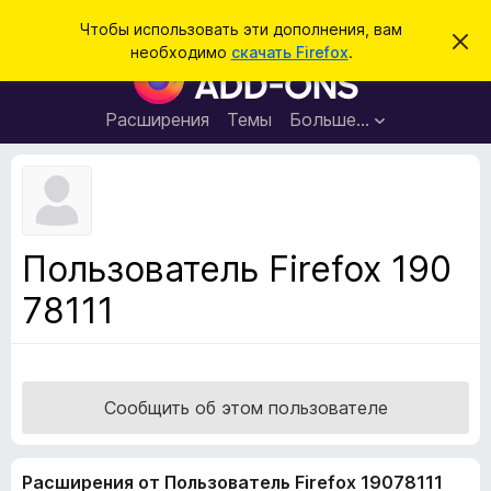
П
Войти
Чтобы использовать эти дополнения, вам
С
о
необходимо
скачать Firefox
.
к
Д
и
р
о
ы
с
т
п
Расширения
Темы
Больше…
к
ь
о
э
т
л
о
н
у
в
е
е
н
д
Пользователь Firefox 190
о
и
м
78111
я
л
е
д
н
л
и
е
я
б
Сообщить об этом пользователе
р
а
Расширения от Пользователь Firefox 19078111
у