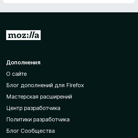
ц
о
е
к
н
а
о
н
к
е
п
П
т
о
е
к
р
а
н
е
Дополнения
е
й
т
О сайте
т
и
Блог дополнений для Firefox
н
Мастерская расширений
а
Центр разработчика
д
о
Политики разработчика
м
Блог Сообщества
а