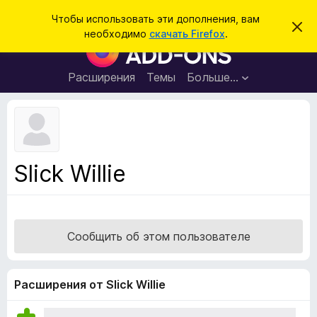
П
Войти
Чтобы использовать эти дополнения, вам
С
о
необходимо
скачать Firefox
.
к
Д
и
р
о
ы
с
т
п
Расширения
Темы
Больше…
к
ь
о
э
т
л
о
н
у
в
е
е
н
д
Slick Willie
о
и
м
я
л
е
д
н
л
и
Сообщить об этом пользователе
е
я
б
р
Расширения от Slick Willie
а
у