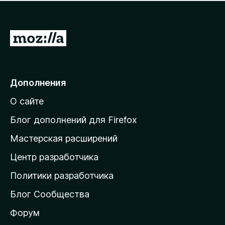
н
а
о
н
к
е
п
П
т
о
е
к
р
а
н
е
Дополнения
е
й
т
О сайте
т
и
Блог дополнений для Firefox
н
Мастерская расширений
а
Центр разработчика
д
о
Политики разработчика
м
Блог Сообщества
а
ш
Форум