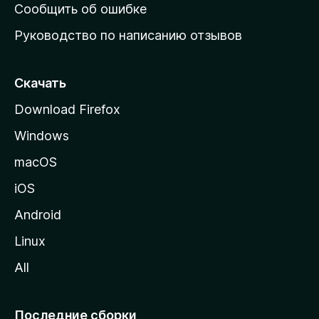
н
Сообщить об ошибке
ю
Руководство по написанию отзывов
ю
с
т
Скачать
р
Download Firefox
а
Windows
н
и
macOS
ц
iOS
у
M
Android
o
Linux
z
All
i
l
l
Последние сборки