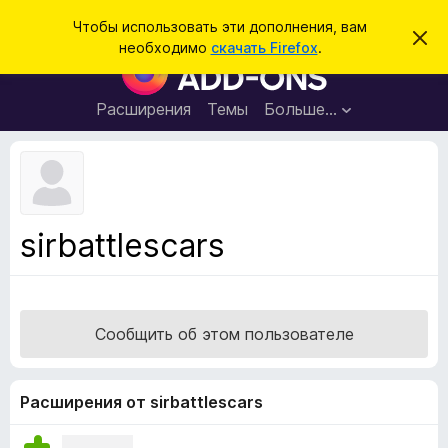
П
Войти
Чтобы использовать эти дополнения, вам
С
о
необходимо
скачать Firefox
.
к
Д
и
р
о
ы
с
т
п
Расширения
Темы
Больше…
к
ь
о
э
т
л
о
н
у
в
е
е
н
д
sirbattlescars
о
и
м
я
л
е
д
н
л
и
Сообщить об этом пользователе
е
я
б
р
Расширения от sirbattlescars
а
у