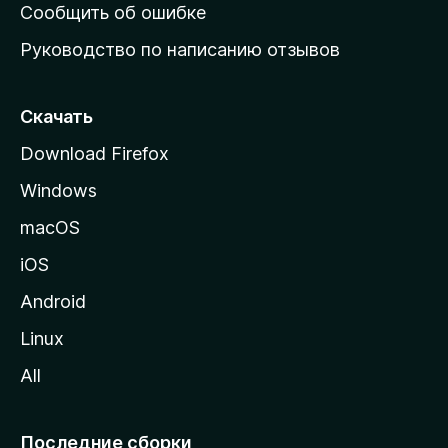
н
Сообщить об ошибке
ю
Руководство по написанию отзывов
ю
с
т
Скачать
р
Download Firefox
а
Windows
н
и
macOS
ц
iOS
у
M
Android
o
Linux
z
All
i
l
l
Последние сборки