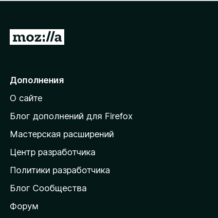
н
а
о
н
к
е
п
П
т
о
е
к
р
а
н
е
Дополнения
е
й
т
О сайте
т
и
Блог дополнений для Firefox
н
Мастерская расширений
а
Центр разработчика
д
о
Политики разработчика
м
Блог Сообщества
а
ш
Форум