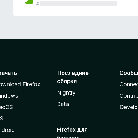
качать
Последние
Сообщ
сборки
ownload Firefox
Conne
Nightly
indows
Contri
Beta
acOS
Develo
OS
Firefox для
ndroid
бизнеса