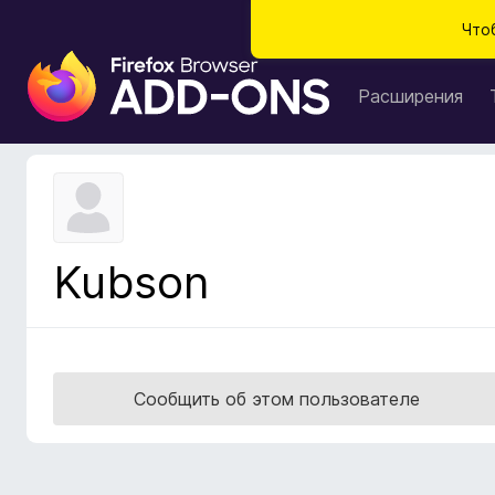
Что
Д
о
Расширения
п
о
л
н
е
н
Kubson
и
я
д
л
я
Сообщить об этом пользователе
б
р
а
у