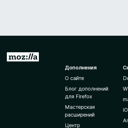
П
е
Дополнения
С
р
О сайте
D
е
й
Блог дополнений
W
т
для Firefox
m
и
Мастерская
н
i
расширений
а
A
д
Центр