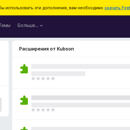
бы использовать эти дополнения, вам необходимо
скачать Fire
Темы
Больше…
Расширения от Kubson
О
ц
е
н
о
к
О
п
ц
о
е
к
н