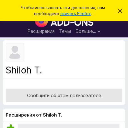
П
Войти
Чтобы использовать эти дополнения, вам
С
о
необходимо
скачать Firefox
.
к
Д
и
р
о
ы
с
т
п
Расширения
Темы
Больше…
к
ь
о
э
т
л
о
н
у
в
е
е
н
д
Shiloh T.
о
и
м
я
л
е
д
н
л
и
Сообщить об этом пользователе
е
я
б
р
Расширения от Shiloh T.
а
у