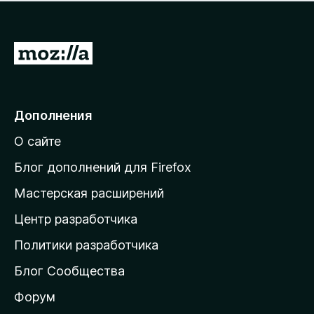
н
а
о
н
к
е
п
П
т
о
е
к
р
а
н
е
Дополнения
е
й
т
О сайте
т
и
Блог дополнений для Firefox
н
Мастерская расширений
а
Центр разработчика
д
о
Политики разработчика
м
Блог Сообщества
а
ш
Форум