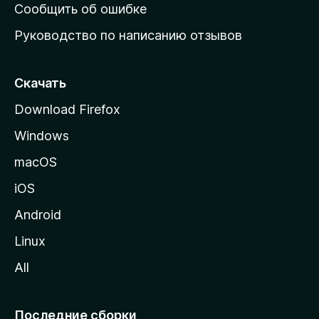
н
Сообщить об ошибке
ю
Руководство по написанию отзывов
ю
с
т
Скачать
р
Download Firefox
а
Windows
н
и
macOS
ц
iOS
у
M
Android
o
Linux
z
All
i
l
l
Последние сборки