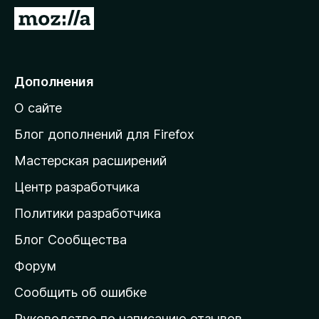
з
П
е
е
р
р
а
е
Дополнения
F
й
i
О сайте
т
r
и
e
Блог дополнений для Firefox
f
н
Мастерская расширений
o
а
x
Центр разработчика
д
о
Политики разработчика
м
Блог Сообщества
а
ш
Форум
н
Сообщить об ошибке
ю
Руководство по написанию отзывов