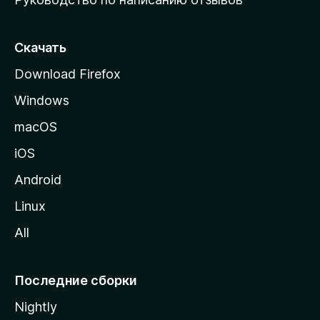
ю
с
т
Скачать
р
Download Firefox
а
Windows
н
и
macOS
ц
iOS
у
M
Android
o
Linux
z
All
i
l
l
Последние сборки
a
Nightly