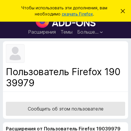
П
Войти
Чтобы использовать эти дополнения, вам
С
о
необходимо
скачать Firefox
.
к
Д
и
р
о
ы
с
т
п
Расширения
Темы
Больше…
к
ь
о
э
т
л
о
н
у
в
е
е
н
д
Пользователь Firefox 190
о
и
м
39979
я
л
е
д
н
л
и
е
я
б
Сообщить об этом пользователе
р
а
Расширения от Пользователь Firefox 19039979
у