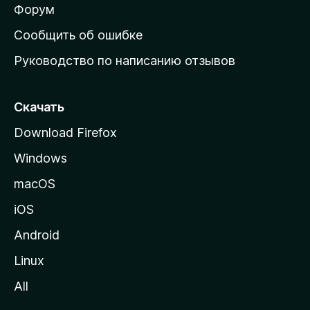
ш
Форум
н
Сообщить об ошибке
ю
Руководство по написанию отзывов
ю
с
т
Скачать
р
Download Firefox
а
Windows
н
и
macOS
ц
iOS
у
M
Android
o
Linux
z
All
i
l