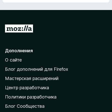
ц
о
е
к
н
а
о
н
к
е
п
П
т
о
е
к
р
а
н
е
Дополнения
е
й
т
О сайте
т
и
Блог дополнений для Firefox
н
Мастерская расширений
а
Центр разработчика
д
о
Политики разработчика
м
Блог Сообщества
а