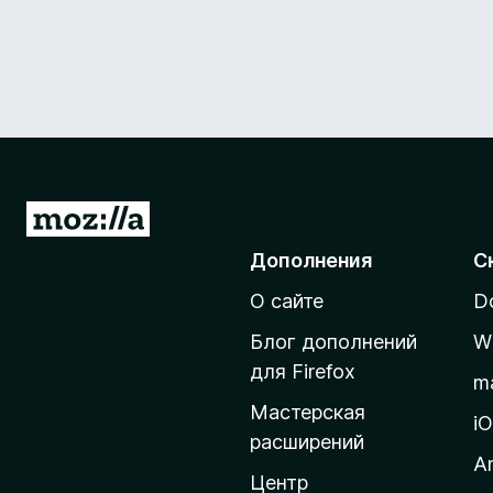
П
е
Дополнения
С
р
О сайте
D
е
й
Блог дополнений
W
т
для Firefox
m
и
Мастерская
н
i
расширений
а
A
д
Центр