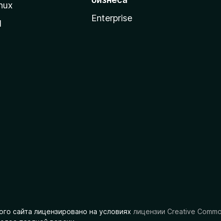
nux
Enterprise
l
ого сайта лицензировано на условиях
лицензии Creative Comm