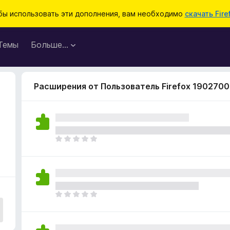
бы использовать эти дополнения, вам необходимо
скачать Fire
Темы
Больше…
Расширения от Пользователь Firefox 1902700
О
ц
е
н
о
к
О
п
ц
о
е
к
н