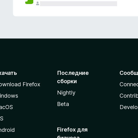
качать
Последние
Сообщ
сборки
ownload Firefox
Conne
Nightly
indows
Contri
Beta
acOS
Develo
OS
Firefox для
ndroid
бизнеса