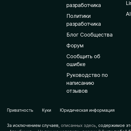
Li
о
разработчика
м
Al
Политики
а
разработчика
ш
Блог Сообщества
н
ю
Форум
ю
Сообщить об
с
ошибке
т
Руководство по
р
написанию
а
отзывов
н
и
ц
Приватность
Куки
Юридическая информация
у
M
За исключением случаев,
описанных здесь
, содержимое эт