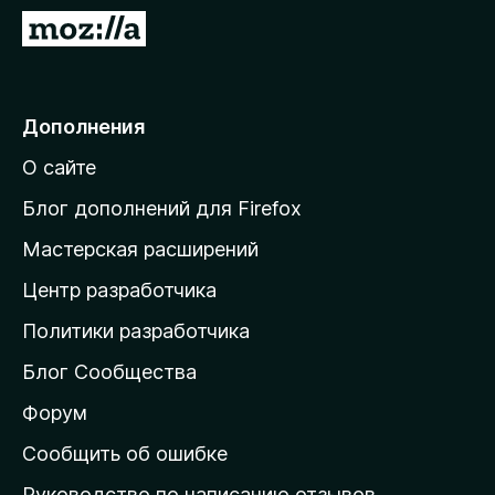
з
П
е
е
р
р
а
е
Дополнения
F
й
i
О сайте
т
r
и
e
Блог дополнений для Firefox
f
н
Мастерская расширений
o
а
x
Центр разработчика
д
о
Политики разработчика
м
Блог Сообщества
а
ш
Форум
н
Сообщить об ошибке
ю
Руководство по написанию отзывов