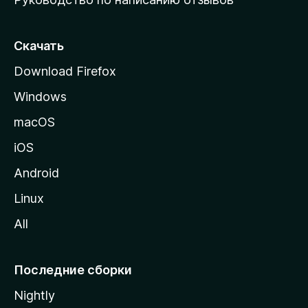
ю
с
т
Скачать
р
Download Firefox
а
Windows
н
и
macOS
ц
iOS
у
M
Android
o
Linux
z
All
i
l
l
Последние сборки
a
Nightly