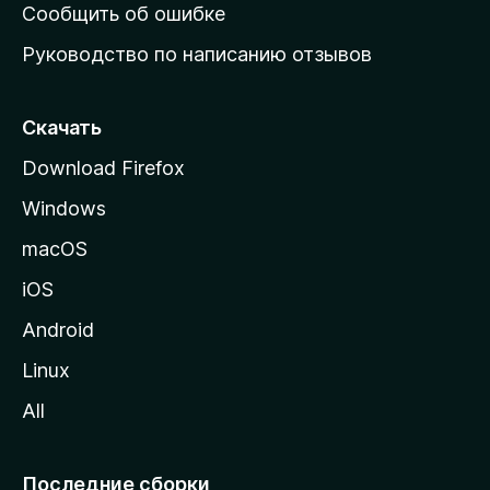
н
Сообщить об ошибке
ю
Руководство по написанию отзывов
ю
с
т
Скачать
р
Download Firefox
а
Windows
н
и
macOS
ц
iOS
у
M
Android
o
Linux
z
All
i
l
l
Последние сборки