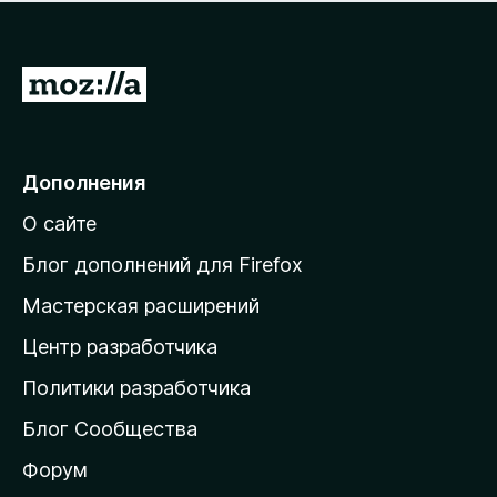
н
а
о
н
к
е
п
П
т
о
е
к
р
а
н
е
Дополнения
е
й
т
О сайте
т
и
Блог дополнений для Firefox
н
Мастерская расширений
а
Центр разработчика
д
о
Политики разработчика
м
Блог Сообщества
а
ш
Форум