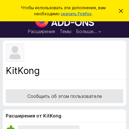
П
Войти
Чтобы использовать эти дополнения, вам
С
о
необходимо
скачать Firefox
.
к
Д
и
р
о
ы
с
т
п
Расширения
Темы
Больше…
к
ь
о
э
т
л
о
н
у
в
е
е
н
д
KitKong
о
и
м
я
л
е
д
н
л
и
Сообщить об этом пользователе
е
я
б
р
Расширения от KitKong
а
у