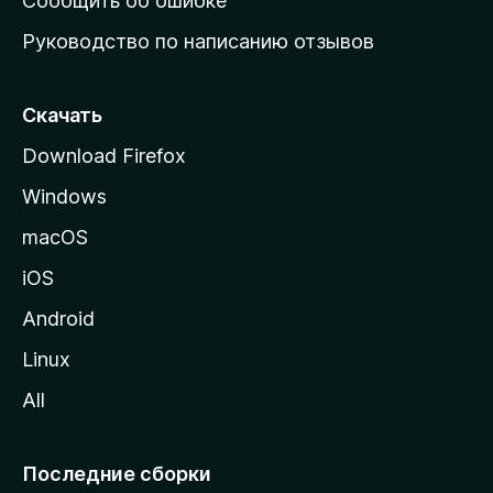
Сообщить об ошибке
ю
Руководство по написанию отзывов
ю
с
т
Скачать
р
Download Firefox
а
Windows
н
и
macOS
ц
iOS
у
M
Android
o
Linux
z
All
i
l
l
Последние сборки