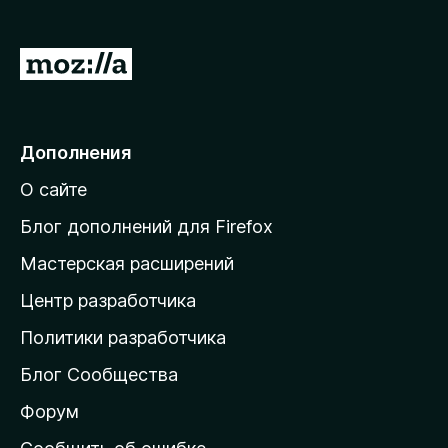
з
е
П
р
е
а
р
F
i
е
Дополнения
r
й
e
О сайте
т
f
и
Блог дополнений для Firefox
o
н
x
Мастерская расширений
а
Центр разработчика
д
о
Политики разработчика
м
Блог Сообщества
а
ш
Форум
н