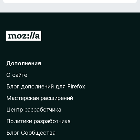
ц
о
е
к
н
а
о
н
к
е
п
П
т
о
е
к
р
а
н
е
Дополнения
е
й
т
О сайте
т
и
Блог дополнений для Firefox
н
Мастерская расширений
а
Центр разработчика
д
о
Политики разработчика
м
Блог Сообщества
а