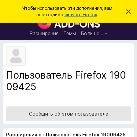
П
Войти
Чтобы использовать эти дополнения, вам
С
о
необходимо
скачать Firefox
.
к
Д
и
р
о
ы
с
т
п
Расширения
Темы
Больше…
к
ь
о
э
т
л
о
н
у
в
е
е
н
д
Пользователь Firefox 190
о
и
м
09425
я
л
е
д
н
л
и
е
я
б
Сообщить об этом пользователе
р
а
Расширения от Пользователь Firefox 19009425
у