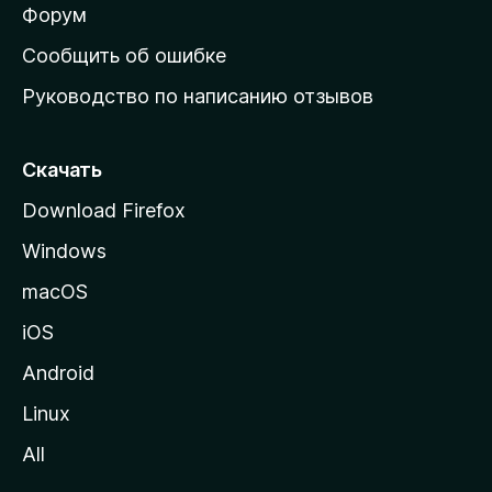
ш
Форум
н
Сообщить об ошибке
ю
Руководство по написанию отзывов
ю
с
т
Скачать
р
Download Firefox
а
Windows
н
и
macOS
ц
iOS
у
M
Android
o
Linux
z
All
i
l