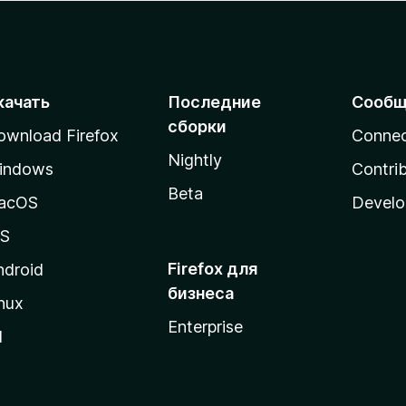
качать
Последние
Сообщ
сборки
ownload Firefox
Conne
Nightly
indows
Contri
Beta
acOS
Develo
OS
Firefox для
ndroid
бизнеса
nux
Enterprise
l