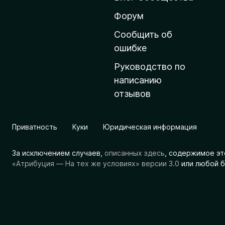
н
ю
Форум
ю
Сообщить об
с
ошибке
т
Руководство по
р
написанию
а
отзывов
н
и
ц
Приватность
Куки
Юридическая информация
у
M
За исключением случаев,
описанных здесь
, содержимое эт
o
«Атрибуция — На тех же условиях» версии 3.0
или любой б
z
i
l
l