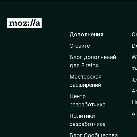
з
е
р
П
а
е
Дополнения
С
F
р
i
О сайте
D
е
r
й
e
Блог дополнений
W
т
f
для Firefox
m
o
и
Мастерская
x
н
i
расширений
а
A
д
Центр
Li
о
разработчика
м
Al
Политики
а
разработчика
ш
Блог Сообщества