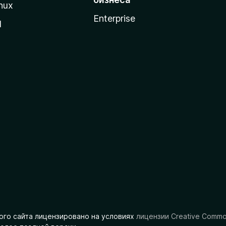
nux
Enterprise
l
ого сайта лицензировано на условиях
лицензии Creative Comm