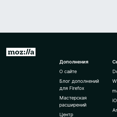
П
е
Дополнения
С
р
О сайте
D
е
й
Блог дополнений
W
т
для Firefox
m
и
Мастерская
н
i
расширений
а
A
д
Центр