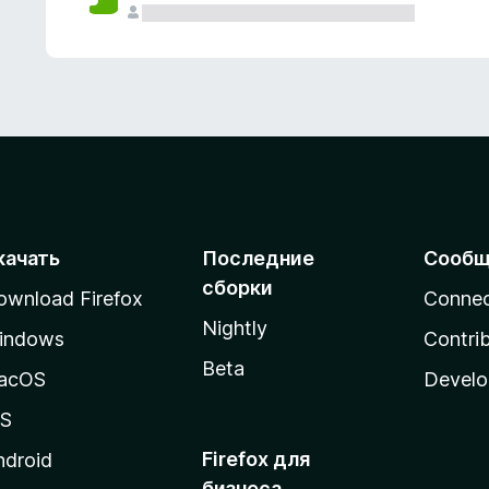
качать
Последние
Сообщ
сборки
ownload Firefox
Conne
Nightly
indows
Contri
Beta
acOS
Develo
OS
Firefox для
ndroid
бизнеса