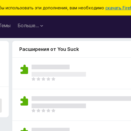
бы использовать эти дополнения, вам необходимо
скачать Fire
Темы
Больше…
Расширения от You Suck
О
ц
е
н
о
к
О
п
ц
о
е
к
н