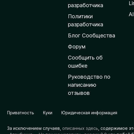
Li
о
разработчика
м
Al
Политики
а
разработчика
ш
Блог Сообщества
н
ю
Форум
ю
Сообщить об
с
ошибке
т
Руководство по
р
написанию
а
отзывов
н
и
ц
Приватность
Куки
Юридическая информация
у
M
За исключением случаев,
описанных здесь
, содержимое эт