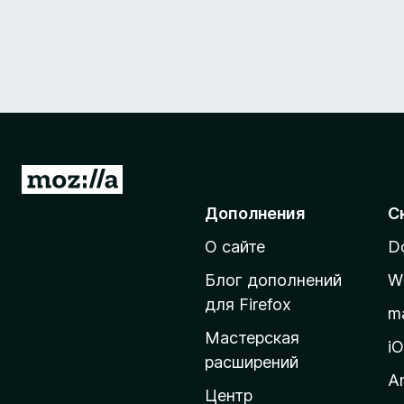
П
е
Дополнения
С
р
О сайте
D
е
й
Блог дополнений
W
т
для Firefox
m
и
Мастерская
н
i
расширений
а
A
д
Центр