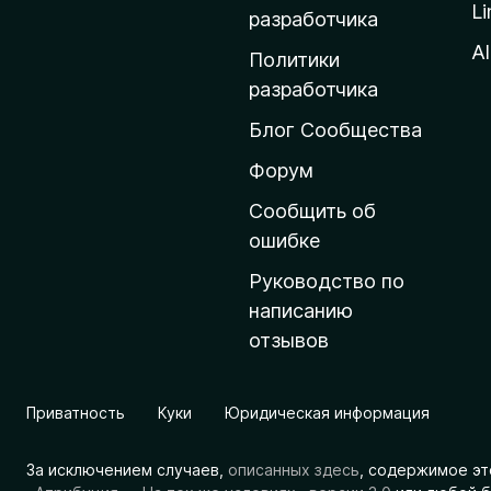
Li
о
разработчика
м
Al
Политики
а
разработчика
ш
Блог Сообщества
н
ю
Форум
ю
Сообщить об
с
ошибке
т
Руководство по
р
написанию
а
отзывов
н
и
ц
Приватность
Куки
Юридическая информация
у
M
За исключением случаев,
описанных здесь
, содержимое эт