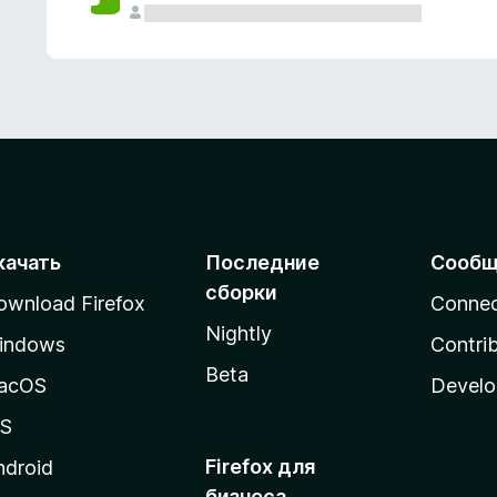
качать
Последние
Сообщ
сборки
ownload Firefox
Conne
Nightly
indows
Contri
Beta
acOS
Develo
OS
Firefox для
ndroid
бизнеса