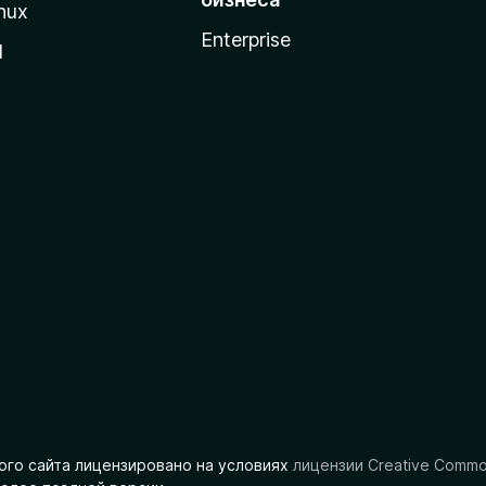
nux
Enterprise
l
ого сайта лицензировано на условиях
лицензии Creative Comm