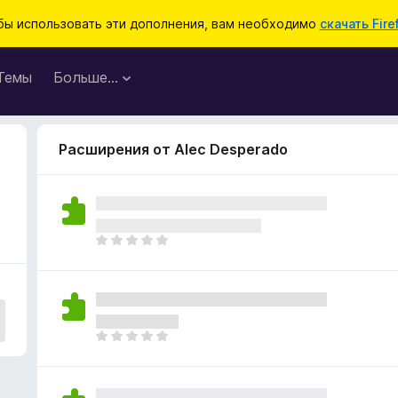
бы использовать эти дополнения, вам необходимо
скачать Fire
Темы
Больше…
Расширения от Alec Desperado
О
ц
е
н
о
к
О
п
ц
о
е
к
н