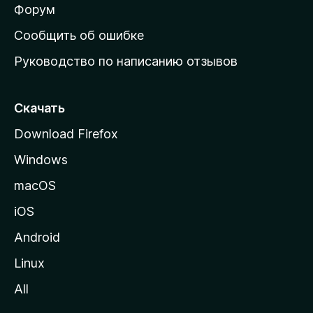
ш
Форум
н
Сообщить об ошибке
ю
Руководство по написанию отзывов
ю
с
т
Скачать
р
Download Firefox
а
Windows
н
и
macOS
ц
iOS
у
M
Android
o
Linux
z
All
i
l