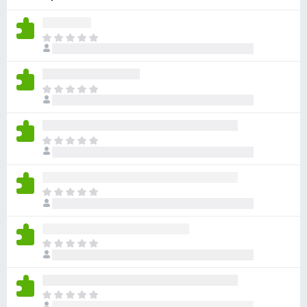
з
е
О
р
ц
а
е
F
н
О
i
о
ц
r
к
е
п
e
н
о
О
f
о
к
ц
o
к
а
е
x
п
н
н
о
О
е
о
к
ц
т
к
а
е
п
н
н
о
О
е
о
к
ц
т
к
а
е
п
н
н
о
О
е
о