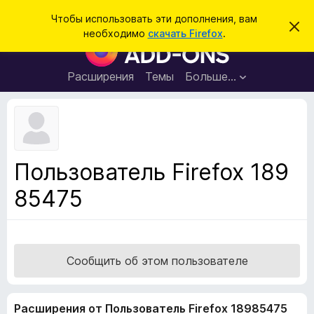
П
Войти
Чтобы использовать эти дополнения, вам
С
о
необходимо
скачать Firefox
.
к
Д
и
р
о
ы
с
т
п
Расширения
Темы
Больше…
к
ь
о
э
т
л
о
н
у
в
е
е
н
д
Пользователь Firefox 189
о
и
м
85475
я
л
е
д
н
л
и
е
я
б
Сообщить об этом пользователе
р
а
Расширения от Пользователь Firefox 18985475
у