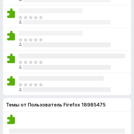
к
ц
т
к
а
е
п
н
н
о
О
е
о
к
ц
т
к
а
е
п
н
н
о
О
е
о
к
ц
т
к
а
е
п
н
н
о
О
е
о
к
ц
т
к
а
е
п
н
н
о
О
е
о
к
ц
т
к
а
е
п
н
Темы от Пользователь Firefox 18985475
н
о
е
о
к
т
к
а
п
н
о
е