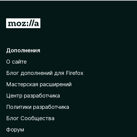
н
а
о
н
к
е
п
П
т
о
е
к
р
а
н
е
Дополнения
е
й
т
О сайте
т
и
Блог дополнений для Firefox
н
Мастерская расширений
а
Центр разработчика
д
о
Политики разработчика
м
Блог Сообщества
а
ш
Форум