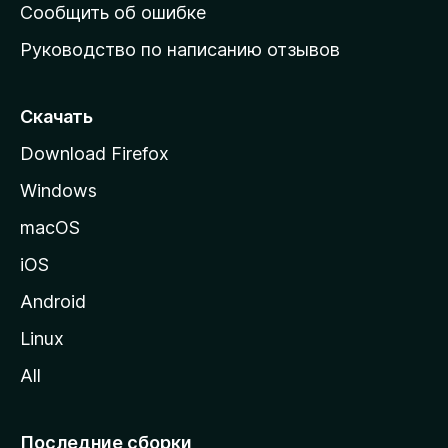
н
Сообщить об ошибке
ю
Руководство по написанию отзывов
ю
с
т
Скачать
р
Download Firefox
а
Windows
н
и
macOS
ц
iOS
у
M
Android
o
Linux
z
All
i
l
l
Последние сборки