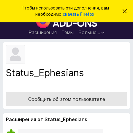
П
Войти
Чтобы использовать эти дополнения, вам
С
о
необходимо
скачать Firefox
.
к
Д
и
р
о
ы
с
т
п
Расширения
Темы
Больше…
к
ь
о
э
т
л
о
н
у
в
е
е
н
д
Status_Ephesians
о
и
м
я
л
е
д
н
л
и
Сообщить об этом пользователе
е
я
б
р
Расширения от Status_Ephesians
а
у