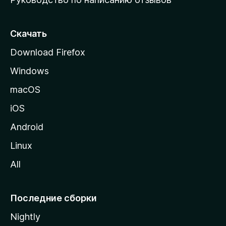
ю
с
т
Скачать
р
Download Firefox
а
Windows
н
и
macOS
ц
iOS
у
M
Android
o
Linux
z
All
i
l
l
Последние сборки
a
Nightly