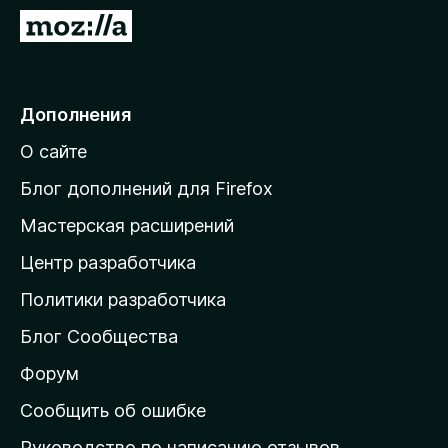
з
П
е
е
р
р
а
е
Дополнения
F
й
i
О сайте
т
r
и
e
Блог дополнений для Firefox
f
н
Мастерская расширений
o
а
x
Центр разработчика
д
о
Политики разработчика
м
Блог Сообщества
а
ш
Форум
н
Сообщить об ошибке
ю
Руководство по написанию отзывов