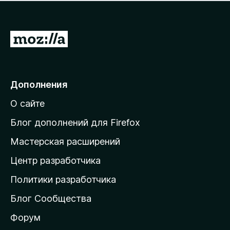
н
а
о
н
к
е
п
П
т
о
е
к
р
а
н
е
Дополнения
е
й
т
О сайте
т
и
Блог дополнений для Firefox
н
Мастерская расширений
а
Центр разработчика
д
о
Политики разработчика
м
Блог Сообщества
а
ш
Форум