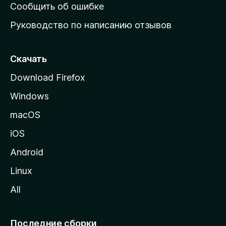
н
Сообщить об ошибке
ю
Руководство по написанию отзывов
ю
с
т
Скачать
р
Download Firefox
а
Windows
н
и
macOS
ц
iOS
у
M
Android
o
Linux
z
All
i
l
l
Последние сборки