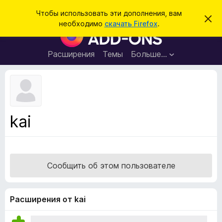
П
Войти
Чтобы использовать эти дополнения, вам
С
о
необходимо
скачать Firefox
.
к
Д
и
р
о
ы
с
т
п
Расширения
Темы
Больше…
к
ь
о
э
т
л
о
н
у
в
е
е
н
д
kai
о
и
м
я
л
е
д
н
л
и
Сообщить об этом пользователе
е
я
б
р
Расширения от kai
а
у