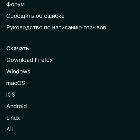
ш
Форум
н
Сообщить об ошибке
ю
Руководство по написанию отзывов
ю
с
т
Скачать
р
Download Firefox
а
Windows
н
и
macOS
ц
iOS
у
M
Android
o
Linux
z
All
i
l