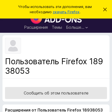
П
Войти
Чтобы использовать эти дополнения, вам
С
о
необходимо
скачать Firefox
.
к
Д
и
р
о
ы
с
т
п
Расширения
Темы
Больше…
к
ь
о
э
т
л
о
н
у
в
е
е
н
д
Пользователь Firefox 189
о
и
м
38053
я
л
е
д
н
л
и
е
я
б
Сообщить об этом пользователе
р
а
Расширения от Пользователь Firefox 18938053
у