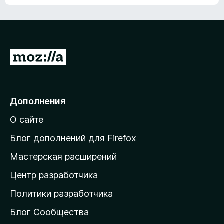
ц
о
е
к
н
а
о
н
к
е
п
П
т
о
е
к
р
а
н
е
Дополнения
е
й
т
О сайте
т
и
Блог дополнений для Firefox
н
Мастерская расширений
а
Центр разработчика
д
о
Политики разработчика
м
Блог Сообщества
а