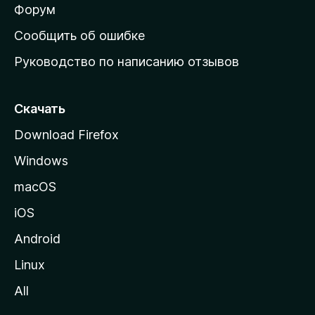
ш
Форум
н
Сообщить об ошибке
ю
Руководство по написанию отзывов
ю
с
т
Скачать
р
Download Firefox
а
Windows
н
и
macOS
ц
iOS
у
M
Android
o
Linux
z
All
i
l