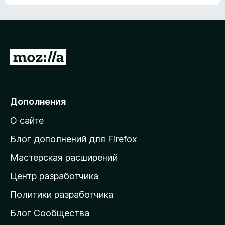
ц
о
е
к
н
а
о
н
к
е
п
П
т
о
е
к
р
а
н
е
Дополнения
е
й
т
О сайте
т
и
Блог дополнений для Firefox
н
Мастерская расширений
а
Центр разработчика
д
о
Политики разработчика
м
Блог Сообщества
а