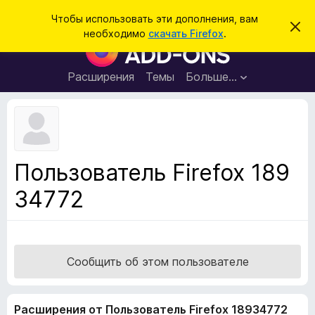
П
Войти
Чтобы использовать эти дополнения, вам
С
о
необходимо
скачать Firefox
.
к
Д
и
р
о
ы
с
т
п
Расширения
Темы
Больше…
к
ь
о
э
т
л
о
н
у
в
е
е
н
д
Пользователь Firefox 189
о
и
м
34772
я
л
е
д
н
л
и
е
я
б
Сообщить об этом пользователе
р
а
Расширения от Пользователь Firefox 18934772
у