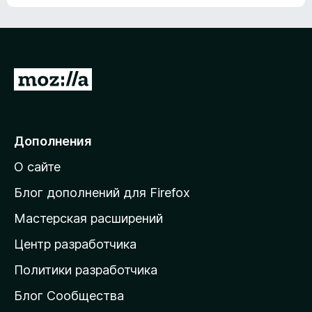
ц
о
е
к
н
а
о
н
к
е
п
П
т
о
е
к
р
а
н
е
Дополнения
е
й
т
О сайте
т
и
Блог дополнений для Firefox
н
Мастерская расширений
а
Центр разработчика
д
о
Политики разработчика
м
Блог Сообщества
а