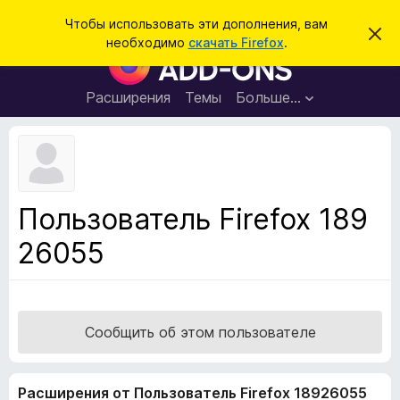
П
Войти
Чтобы использовать эти дополнения, вам
С
о
необходимо
скачать Firefox
.
к
Д
и
р
о
ы
с
т
п
Расширения
Темы
Больше…
к
ь
о
э
т
л
о
н
у
в
е
е
н
д
Пользователь Firefox 189
о
и
м
26055
я
л
е
д
н
л
и
е
я
б
Сообщить об этом пользователе
р
а
Расширения от Пользователь Firefox 18926055
у