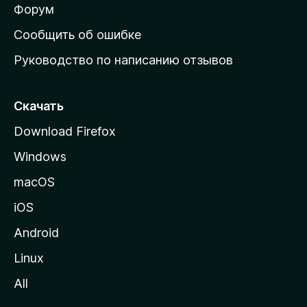
ш
Форум
н
Сообщить об ошибке
ю
Руководство по написанию отзывов
ю
с
т
Скачать
р
Download Firefox
а
Windows
н
и
macOS
ц
iOS
у
M
Android
o
Linux
z
All
i
l