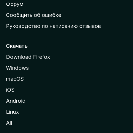
ш
Форум
н
Сообщить об ошибке
ю
Руководство по написанию отзывов
ю
с
т
Скачать
р
Download Firefox
а
Windows
н
и
macOS
ц
iOS
у
M
Android
o
Linux
z
All
i
l