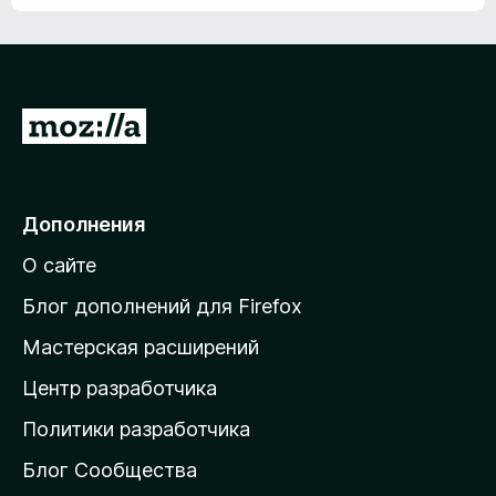
ц
о
е
к
н
а
о
н
к
е
п
П
т
о
е
к
р
а
н
е
Дополнения
е
й
т
О сайте
т
и
Блог дополнений для Firefox
н
Мастерская расширений
а
Центр разработчика
д
о
Политики разработчика
м
Блог Сообщества
а