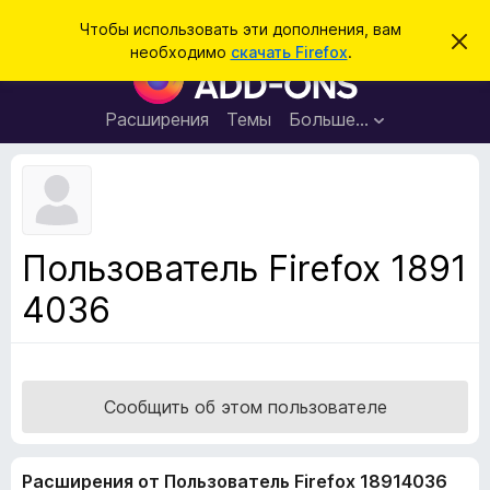
П
Войти
Чтобы использовать эти дополнения, вам
С
о
необходимо
скачать Firefox
.
к
Д
и
р
о
ы
с
т
п
Расширения
Темы
Больше…
к
ь
о
э
т
л
о
н
у
в
е
е
н
д
Пользователь Firefox 1891
о
и
м
4036
я
л
е
д
н
л
и
е
я
б
Сообщить об этом пользователе
р
а
Расширения от Пользователь Firefox 18914036
у