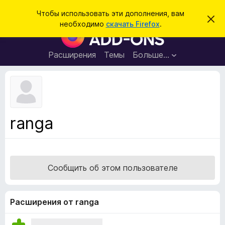
П
Войти
Чтобы использовать эти дополнения, вам
С
о
необходимо
скачать Firefox
.
к
Д
и
р
о
ы
с
т
п
Расширения
Темы
Больше…
к
ь
о
э
т
л
о
н
у
в
е
е
н
д
ranga
о
и
м
я
л
е
д
н
л
и
Сообщить об этом пользователе
е
я
б
р
Расширения от ranga
а
у