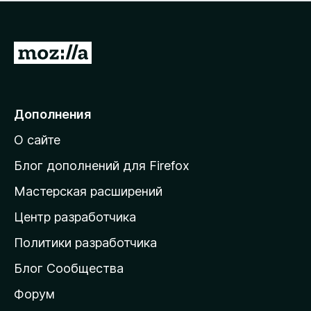
н
а
о
н
к
е
п
П
т
о
е
к
р
а
н
е
Дополнения
е
й
т
О сайте
т
и
Блог дополнений для Firefox
н
Мастерская расширений
а
Центр разработчика
д
о
Политики разработчика
м
Блог Сообщества
а
ш
Форум