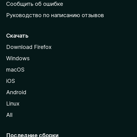
н
Сообщить об ошибке
ю
Руководство по написанию отзывов
ю
с
т
Скачать
р
Download Firefox
а
Windows
н
и
macOS
ц
iOS
у
M
Android
o
Linux
z
All
i
l
l
Последние сборки