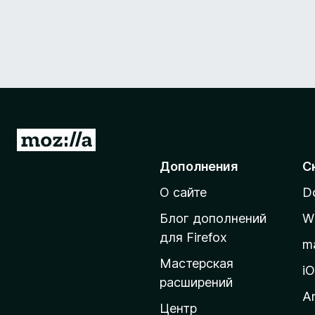
П
е
Дополнения
С
р
О сайте
D
е
й
Блог дополнений
W
т
для Firefox
m
и
Мастерская
н
i
расширений
а
A
д
Центр