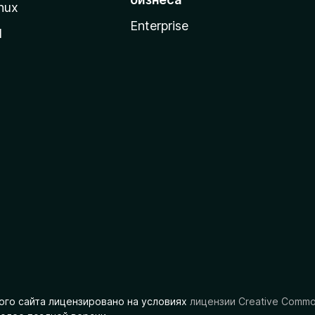
nux
Enterprise
l
ого сайта лицензировано на условиях
лицензии Creative Comm