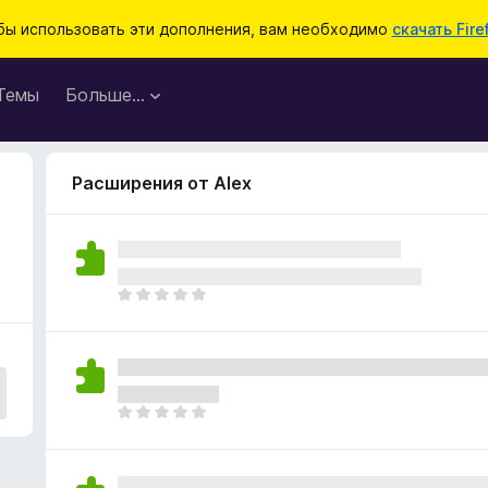
бы использовать эти дополнения, вам необходимо
скачать Fire
Темы
Больше…
Расширения от Alex
О
ц
е
н
о
к
О
п
ц
о
е
к
н