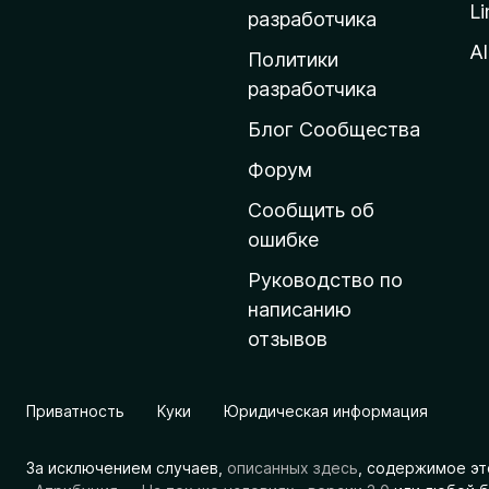
Li
о
разработчика
м
Al
Политики
а
разработчика
ш
Блог Сообщества
н
ю
Форум
ю
Сообщить об
с
ошибке
т
Руководство по
р
написанию
а
отзывов
н
и
ц
Приватность
Куки
Юридическая информация
у
M
За исключением случаев,
описанных здесь
, содержимое эт