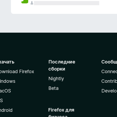
качать
Последние
Сообщ
сборки
ownload Firefox
Conne
Nightly
indows
Contri
Beta
acOS
Develo
OS
Firefox для
ndroid
бизнеса