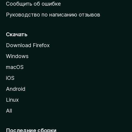
н
Сообщить об ошибке
ю
Руководство по написанию отзывов
ю
с
т
Скачать
р
Download Firefox
а
Windows
н
и
macOS
ц
iOS
у
M
Android
o
Linux
z
All
i
l
l
Последние сборки