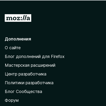
н
а
о
н
к
е
п
П
т
о
е
к
р
а
н
е
Дополнения
е
й
т
О сайте
т
и
Блог дополнений для Firefox
н
Мастерская расширений
а
Центр разработчика
д
о
Политики разработчика
м
Блог Сообщества
а
ш
Форум