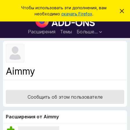
П
Войти
Чтобы использовать эти дополнения, вам
С
о
необходимо
скачать Firefox
.
к
Д
и
р
о
ы
с
т
п
Расширения
Темы
Больше…
к
ь
о
э
т
л
о
н
у
в
е
е
н
д
Aimmy
о
и
м
я
л
е
д
н
л
и
Сообщить об этом пользователе
е
я
б
р
Расширения от Aimmy
а
у